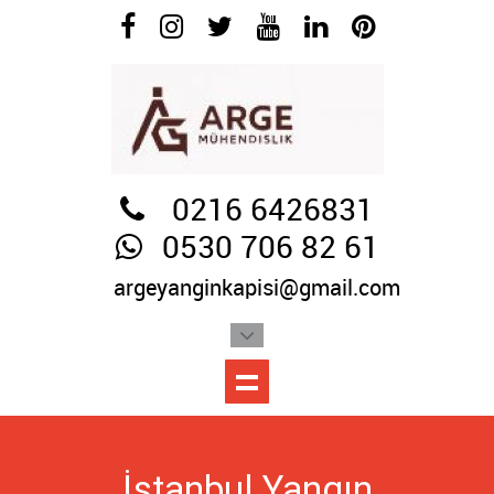
0216 6426831
0530 706 82 61
argeyanginkapisi@gmail.com
İstanbul Yangın