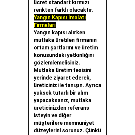
ücret standart kırmızı
renkten farklı olacaktır.
Yangın Kapısı İmalatı
Firmaları
Yangın kapısı alırken
mutlaka üretilen firmanın
ortam şartlarını ve üretim
konusundaki yetkinliğini
gözlemlemelisiniz.
Mutlaka üretim tesisini
yerinde ziyaret ederek,
üreticiniz ile tanışın. Ayrıca
yüksek tutarlı bir alım
yapacaksanız, mutlaka
üreticinizden referans
isteyin ve diğer
müşterilere memnuniyet
düzeylerini sorunuz. Çünkü