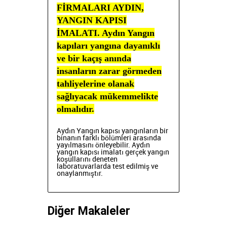
FİRMALARI AYDIN,
YANGIN KAPISI
İMALATI. Aydın Yangın
kapıları yangına dayanıklı
ve bir kaçış anında
insanların zarar görmeden
tahliyelerine olanak
sağlıyacak mükemmelikte
olmalıdır.
Aydın Yangın kapısı
yangınların bir
binanın farklı bölümleri arasında
yayılmasını önleyebilir. Aydın
yangın kapısı imalatı
gerçek yangın
koşullarını deneten
laboratuvarlarda test edilmiş ve
onaylanmıştır.
Diğer Makaleler