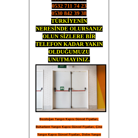
0532 711 74 23
0530 842 39 38
TÜRKİYENİN
NERESİNDE OLURSANIZ
OLUN SİZLERE BİR
TELEFON KADAR YAKIN
OLDUĞUMUZU
UNUTMAYINIZ.
Bozdoğan Yangın Kapısı Güncel Fiyatları,
Buharkent Yangın Kapısı Güncel Fiyatları, Çine
Yangın Kapısı Güncel Fiyatları, Didim Yangın