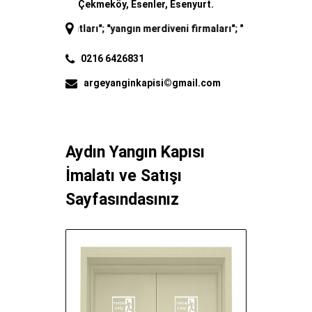
Çekmeköy, Esenler, Esenyurt.
 fiyatları
"; "
yangın merdiveni firmaları
"; "
yangın merdiveni imalatı
"; 
0216 6426831
argeyanginkapisi©gmail.com
Aydın Yangın Kapısı
İmalatı ve Satışı
Sayfasındasınız