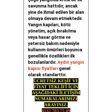
savunma hattıdır, ancak
yine de ihmal edilen bir alan
olmaya devam etmektedir.
Yangın kapıları, kötü
yönetim, açık bırakılma
veya hasar görme ve
yetersiz bakım nedeniyle
kullanım ömürleri boyunca
genellikle özellikleri ilk
bozulanlardır.
Aydın yangın
kapısı fiyatları
genel
olarak standarttır.
ÜCRETSİZ KEŞİF VE
FİYAT TEKLİFİ İÇİN
AŞAĞIDAKİ İLETİŞİM
NUMARALARIMIZI
ARAYINIZ.
0532 703 75 09