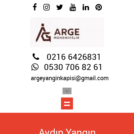
0216 6426831
0530 706 82 61
argeyanginkapisi@gmail.com
Aydın Yangın