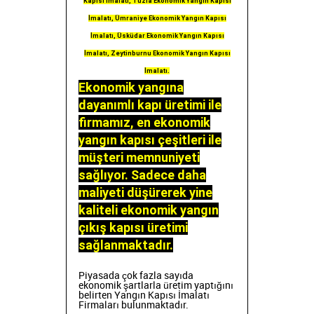
Kapısı İmalatı, Tuzla Ekonomik Yangın Kapısı
İmalatı, Ümraniye Ekonomik Yangın Kapısı
İmalatı, Üsküdar Ekonomik Yangın Kapısı
İmalatı, Zeytinburnu Ekonomik Yangın Kapısı
İmalatı.
Ekonomik yangına
dayanımlı kapı üretimi ile
firmamız, en ekonomik
yangın kapısı çeşitleri ile
müşteri memnuniyeti
sağlıyor. Sadece daha
maliyeti düşürerek yine
kaliteli ekonomik yangın
çıkış kapısı üretimi
sağlanmaktadır.
Piyasada çok fazla sayıda
ekonomik şartlarla üretim yaptığını
belirten Yangın Kapısı İmalatı
Firmaları bulunmaktadır.