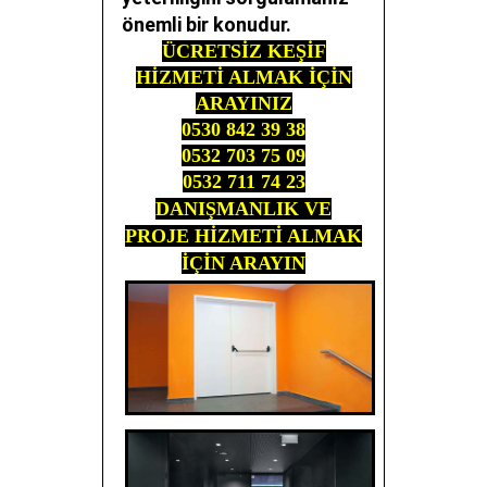
önemli bir konudur.
ÜCRETSİZ KEŞİF
HİZMETİ ALMAK İÇİN
ARAYINIZ
0530 842 39 38
0532 703 75 09
0532 711 74 23
DANIŞMANLIK VE
PROJE HİZMETİ ALMAK
İÇİN ARAYIN