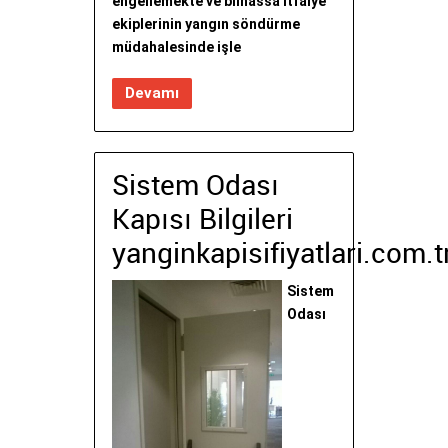
engellemekte ve bilhassa itfaiye
ekiplerinin yangın söndürme
müdahalesinde işle
Devamı
Sistem Odası
Kapısı Bilgileri
yanginkapisifiyatlari.com.t
Sistem
Odası