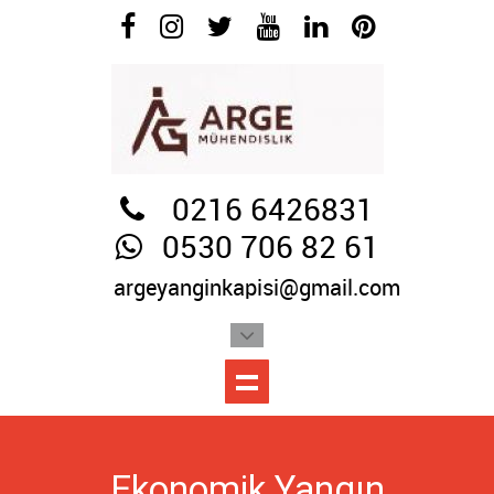
0216 6426831
0530 706 82 61
argeyanginkapisi@gmail.com
Ekonomik Yangın