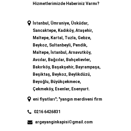
Hizmetlerimizde Haberiniz Varmı?
İstanbul, Ümraniye, Üsküdar,
Sancaktepe, Kadıköy, Ataşehir,
Maltepe, Kartal, Tuzla, Gebze,
Beykoz, Sultanbeyli, Pendik,
Maltepe, İstanbul, Arnavutköy,
Avcılar, Bağcılar, Bahçelievler,
Bakırköy, Başakşehir, Bayrampaşa,
Beşiktaş, Beykoz, Beylikdüzü,
Beyoğlu, Büyükçekmece,
Çekmeköy, Esenler, Esenyurt.
merdiveni fiyatları
"; "
yangın merdiveni firmaları
"; "
yangın merdiveni 
0216 6426831
argeyanginkapisi©gmail.com