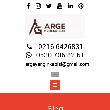
0216 6426831
0530 706 82 61
argeyanginkapisi@gmail.com
Blog