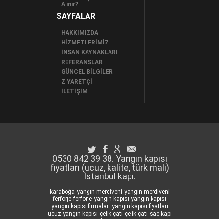
Alınır?
SAYFALAR
HAKKIMIZDA
HİZMETLERİMİZ
İNSAN KAYNAKLARI
REFERANSLAR
GÜNCEL BİLGİLER
ZİYARETÇİ
İLETİŞİM
0530 842 39 38. Yangın kapısı
fiyatları (ucuz, kalite, türk malı)
İstanbul kapı.
karaboğa
yangın merdiveni
yangın merdiveni
ferforje
ferforje
yangın kapısı
yangın kapısı
yangın kapısı firmaları
yangın kapısı fiyatları
ucuz yangın kapısı
çelik çatı
çelik çatı
sac kapı