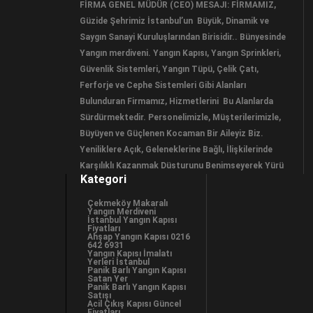
FİRMA GENEL MÜDÜR (CEO) MESAJI: FİRMAMIZ,
Güzide Şehrimiz İstanbul’un Büyük, Dinamik ve
Saygın Sanayi Kuruluşlarından Birisidir.. Bünyesinde
Yangın merdiveni. Yangın Kapısı, Yangın Sprinkleri,
Güvenlik Sistemleri, Yangın Tüpü, Çelik Çatı,
Ferforje ve Cephe Sistemleri Gibi Alanları
Bulunduran Firmamız, Hizmetlerini Bu Alanlarda
Sürdürmektedir. Personelimizle, Müşterilerimizle,
Büyüyen ve Güçlenen Kocaman Bir Aileyiz Biz.
Yeniliklere Açık, Geleneklerine Bağlı, İlişkilerinde
Karşılıklı Kazanmak Düsturunu Benimseyerek Yürü
Kategori
Çekmeköy Makaralı
Yangın Merdiveni
İstanbul Yangın Kapısı
Fiyatları
Ahşap Yangın Kapısı 0216
642 6931
Yangın Kapısı İmalatı
Yerleri İstanbul
Panik Barlı Yangın Kapısı
Satan Yer
Panik Barlı Yangın Kapısı
Satışı
Acil Çıkış Kapısı Güncel
Fiyatları