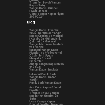
Transfer Boyalı Yangın
Kapısı Satışı
Yangın Kapısı Güncel
Fiyatı Listesi
Camlı Yangın Kapısı Fiyatı
2023/2024
Blog
Yangın Kapısı Fiyatları
2026 | Sertifikalı Yangın
Kapısı Üretimi ve Montajı
| Karaboğa Mühendislik
Çekmeköy Makaralı
Yangın Merdiveni İmalatı
ve Fiyatları
İstanbul Yangın Kapısı
Fiyatları ve Profesyonel
Çözümler | Uygun
Maliyetli Güvenli
Sistemler
Ahşap Yangın Kapısı 0216
642 6931
Yangın Kapısı İmalatı
İstanbul Panik Barlı
Yangın Kapısı Satan
Yerler
Panik Barlı Yangın Kapısı
Acil Çıkış Kapısı Güncel
Fiyatları
Tranfer Boyalı Yangın
Kapılarının Üretimi ve
Satışı
Ucuz Yangın Kapısı
Güncel Fiyatları Nereden