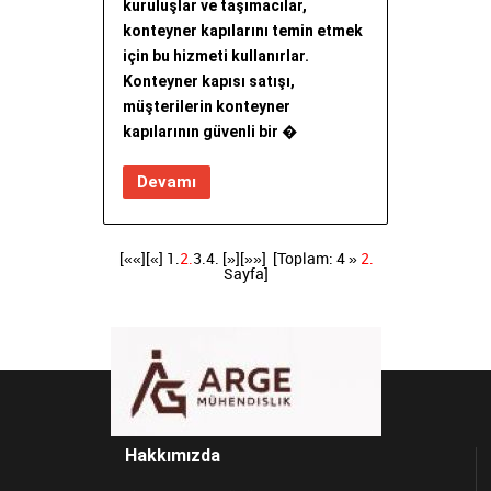
kuruluşlar ve taşımacılar,
konteyner kapılarını temin etmek
için bu hizmeti kullanırlar.
Konteyner kapısı satışı,
müşterilerin konteyner
kapılarının güvenli bir �
Devamı
[««]
[«]
1.
2.
3.
4.
[»]
[»»]
[Toplam: 4 »
2.
Sayfa]
Hakkımızda