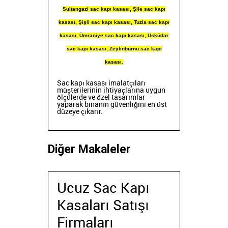
Sultangazi sac kapı kasası, Şile sac kapı
kasası, Şişli sac kapı kasası, Tuzla sac kapı
kasası, Ümraniye sac kapı kasası, Üsküdar
sac kapı kasası, Zeytinburnu sac kapı
kasası.
Sac kapı kasası imalatçıları
müşterilerinin ihtiyaçlarına uygun
ölçülerde ve özel tasarımlar
yaparak
binanın güvenliğini en üst
düzeye çıkarır.
Diğer Makaleler
Ucuz Sac Kapı
Kasaları Satışı
Firmaları