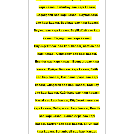
kapı kasası, Bakırköy sac kapı kasası,
Başakşehir sac kapı kasası, Bayrampaşa
sac kapı kasası, Beşiktaş sac kapı kasası,
Beykoz sac kapı kasası, Beylikdüzü sac kapı
kasası, Beyoğlu sac kapı kasası,
Büyükçekmece sac kapı kasası, Çatalca sac
kapı kasası, Çekmeköy sac kapı kasası,
Esenler sac kapı kasası, Esenyurt sac kapı
kasası, Eyüpsultan sac kapı kasası, Fatih
sac kapı kasası, Gaziosmanpaşa sac kapı
kasası, Güngören sac kapı kasası, Kadıköy
sac kapı kasası, Kağıthane sac kapı kasası,
Kartal sac kapı kasası, Küçükçekmece sac
kapı kasası, Maltepe sac kapı kasası, Pendik
sac kapı kasası, Sancaktepe sac kapı
kasası, Sarıyer sac kapı kasası, Silivri sac
kapı kasası, Sultanbeyli sac kapı kasası,