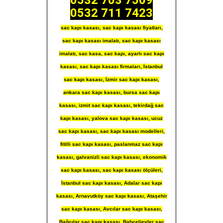
0532 703 7509
0532 711 7423
sac kapı kasası, sac kapı kasası fiyatları,
sac kapı kasası imalatı, sac kapı kasası
imalatı, sac kasa, sac kapı, ayarlı sac kapı
kasası, sac kapı kasası firmaları, İstanbul
sac kapı kasası, İzmir sac kapı kasası,
ankara sac kapı kasası, bursa sac kapı
kasası, izmit sac kapı kasası, tekirdağ sac
kapı kasası, yalova sac kapı kasası, ucuz
sac kapı kasası, sac kapı kasası modelleri,
fitilli sac kapı kasası, paslanmaz sac kapı
kasası, galvanizli sac kapı kasası, ekonomik
sac kapı kasası, sac kapı kasası ölçüleri,
İstanbul sac kapı kasası, Adalar sac kapı
kasası, Arnavutköy sac kapı kasası, Ataşehir
sac kapı kasası, Avcılar sac kapı kasası,
Bağcılar sac kapı kasası, Bahçelievler sac