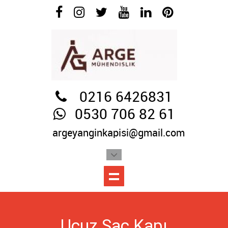
0216 6426831
0530 706 82 61
argeyanginkapisi@gmail.com
Ucuz Sac Kapı